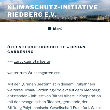
Zum
KLIMASCHUTZ-INITIATIVE
Inhalt
RIEDBERG E.V.
springen
Menü
ÖFFENTLICHE HOCHBEETE – URBAN
GARDENING
<<<
zurück zur Startseite
weiter zum Wunschgarten
>>>
Mit den „Grünen Beeten“ ist in diesem Frühjahr ein
weiteres Urban-Gardening-Projekt auf dem Riedberg
entstanden – initiiert von Bärbel Albert in Kooperation
mit der evangelischen Riedberggemeinde, der
Stiftung Polytechnische Gesellschaft Frankfurt. Wir als