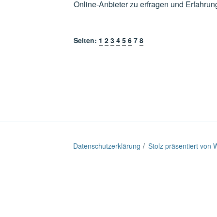
Online-Anbieter zu erfragen und Erfahru
Seiten:
1
2
3
4
5
6
7
8
Datenschutzerklärung
Stolz präsentiert von