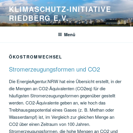
Zum
KLIMASCHUTZ-INITIATIVE
Inhalt
RIEDBERG E.V.
springen
Menü
ÖKOSTROMWECHSEL
Stromerzeugungsformen und CO2
Die EnergieAgentur.NRW hat eine Übersicht erstellt, in der
die Mengen an CO2-Äquivalenten (CO2eq) für die
häufigsten Stromerzeugungsformen gegenüber gestellt
werden. CO2-Äquivalente geben an, wie hoch das
Treibhausgaspotential eines Gases (z. B. Methan oder
Wasserdampf) ist, im Vergleich zur gleichen Menge an
CO2 über einen Zeitraum von 100 Jahren.
Stromerzeugungsformen, die hohe Mengen an CO2 und