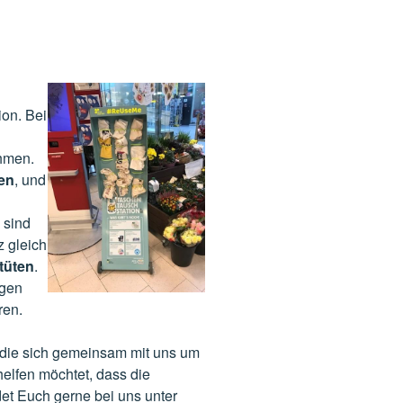
on. Bei
ehmen.
en
, und
 sind
z gleich
rtüten
.
ngen
ren.
die sich gemeinsam mit uns um
elfen möchtet, dass die
det Euch gerne bei uns unter