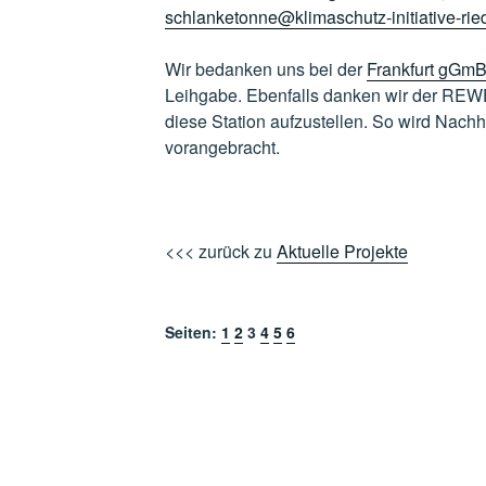
schlanketonne@klimaschutz-initiative-rie
Wir bedanken uns bei der
Frankfurt gGmB
Leihgabe. Ebenfalls danken wir der REWE-F
diese Station aufzustellen. So wird Nachha
vorangebracht.
s
<<< zurück zu
Aktuelle Projekte
Seiten:
1
2
3
4
5
6