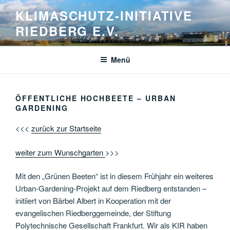
Zum
KLIMASCHUTZ-INITIATIVE
Inhalt
RIEDBERG E.V.
springen
Menü
ÖFFENTLICHE HOCHBEETE – URBAN
GARDENING
<<<
zurück zur Startseite
weiter zum Wunschgarten
>>>
Mit den „Grünen Beeten“ ist in diesem Frühjahr ein weiteres
Urban-Gardening-Projekt auf dem Riedberg entstanden –
initiiert von Bärbel Albert in Kooperation mit der
evangelischen Riedberggemeinde, der Stiftung
Polytechnische Gesellschaft Frankfurt. Wir als KIR haben