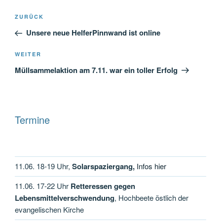
Beitragsnavigation
Vorheriger
ZURÜCK
Beitrag
Unsere neue HelferPinnwand ist online
Nächster
WEITER
Beitrag
Müllsammelaktion am 7.11. war ein toller Erfolg
Termine
11.06. 18-19 Uhr,
Solarspaziergang,
Infos hier
11.06. 17-22 Uhr
Retteressen gegen
Lebensmittelverschwendung
, Hochbeete östlich der
evangelischen Kirche