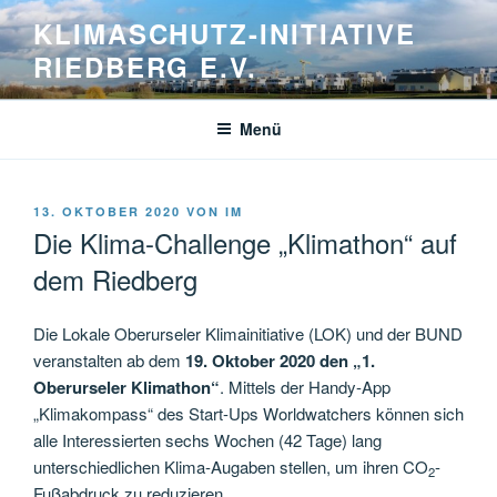
Zum
KLIMASCHUTZ-INITIATIVE
Inhalt
RIEDBERG E.V.
springen
Menü
VERÖFFENTLICHT
13. OKTOBER 2020
VON
IM
AM
Die Klima-Challenge „Klimathon“ auf
dem Riedberg
Die Lokale Oberurseler Klimainitiative (LOK) und der BUND
veranstalten ab dem
19. Oktober 2020 den „1.
Oberurseler Klimathon“
. Mittels der Handy-App
„Klimakompass“ des Start-Ups Worldwatchers können sich
alle Interessierten sechs Wochen (42 Tage) lang
unterschiedlichen Klima-Augaben stellen, um ihren CO
-
2
Fußabdruck zu reduzieren.