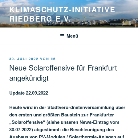
Zum
KLIMASCHUTZ-INITIATIVE
Inhalt
RIEDBERG E.V.
springen
Menü
VERÖFFENTLICHT
30. JULI 2022
VON
IM
AM
Neue Solaroffensive für Frankfurt
angekündigt
Update 22.09.2022
Heute wird in der Stadtverordnetenversammlung über
den ersten und größten Baustein zur Frankfurter
„Solaroffensive“ (siehe unseren News-Eintrag vom
30.07.2022) abgestimmt: die Beschleunigung des
Ausbaus von PV-Modulen / Solarthermie-Anlagen auf