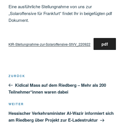
Eine ausführliche Stellungnahme von uns zur
„Solaroffensive für Frankfurt“ findet Ihr in beigefügten pdf
Dokument.
pdf
KIR-Stellungnahme-zur-Solaroffensive-StVV_220922
Beitragsnavigation
Vorheriger
ZURÜCK
Beitrag
Kidical Mass auf dem Riedberg – Mehr als 200
Teilnehmer*innen waren dabei
Nächster
WEITER
Beitrag
Hessischer Verkehrsminister Al-Wazir informiert sich
am Riedberg über Projekt zur E-Ladestruktur