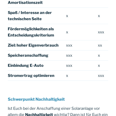
Amortisationszeit
Spaß / Interesse an der
x
x
technischen Seite
Fördermöglichkeiten als
x
xxx
Entscheidungskriterium
Ziel: hoher Eigenverbrauch
xxx
xx
Speicheranschaffung
xxx
x
Einbindung E-Auto
xxx
x
Stromertrag optimieren
x
xxx
Schwerpunkt Nachhaltigkeit
Ist Euch bei der Anschaffung einer Solaranlage vor
allem die
Nachhaltigkeit
wichtig? Dann ist für Euch ein