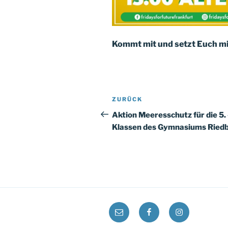
Kommt mit und setzt Euch mit
Beitragsnavigation
Vorheriger
ZURÜCK
Beitrag
Aktion Meeresschutz für die 5. 
Klassen des Gymnasiums Ried
E-
Facebook
Instagram
Mail: