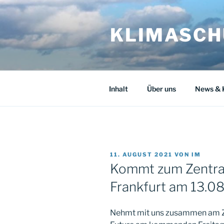
Zum
Inhalt
KLIMASCHU
springen
Inhalt
Über uns
News & 
VERÖFFENTLICHT
11. AUGUST 2021
VON
IM
AM
Kommt zum Zentral
Frankfurt am 13.0
Nehmt mit uns zusammen am Zen