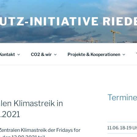
TZ-INITIATIVE RIEDB
Kontakt
CO2 & wir
Projekte & Kooperationen
Termin
en Klimastreik in
8.2021
11.06. 18-19 Uh
tralen Klimastreik der Fridays for