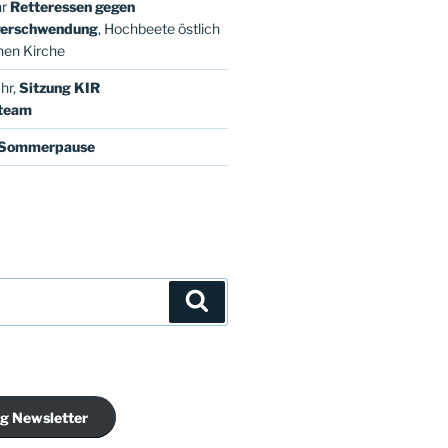
hr
Retteressen gegen
verschwendung
, Hochbeete östlich
hen Kirche
hr,
Sitzung KIR
steam
Sommerpause
Suchen
g Newsletter