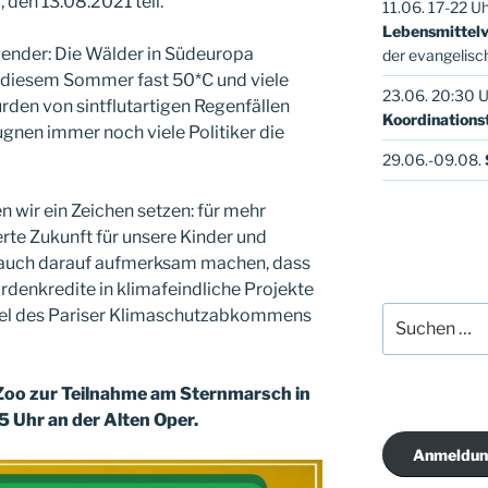
den 13.08.2021 teil.
11.06. 17-22 U
Lebensmittel
gender: Die Wälder in Südeuropa
der evangelisc
n diesem Sommer fast 50*C und viele
23.06. 20:30 U
rden von sintflutartigen Regenfällen
Koordination
ugnen immer noch viele Politiker die
29.06.-09.08.
wir ein Zeichen setzen: für mehr
rte Zukunft für unsere Kinder und
r auch darauf aufmerksam machen, dass
rdenkredite in klimafeindliche Projekte
Suche
Ziel des Pariser Klimaschutzabkommens
nach:
Zoo zur Teilnahme am Sternmarsch in
5 Uhr an der Alten Oper.
Anmeldun