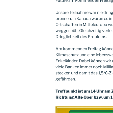
Future am kommenden Freitag, 
Unsere Teilnahme war nie drin
brennen, in Kanada waren es i
Ortschaften in Mitteleuropa wu
weggespült. Gleichzeitig verle
Dringlichkeit des Problems.
Am kommenden Freitag können 
Klimaschutz und eine lebenswe
Enkelkinder. Dabei können wi
viele Banken immer noch Millia
stecken und damit das 1,5*C-
gefährden.
Treffpunkt ist um 14 Uhr am 
Richtung Alte Oper bzw. um 1