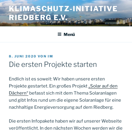
Zum
KLIMASCHUTZ-INITIATIVE
Inhalt
RIEDBERG E.V.
springen
Menü
VERÖFFENTLICHT
8. JUNI 2020
VON
IM
AM
Die ersten Projekte starten
Endlich ist es soweit: Wir haben unsere ersten
Projekte gestartet. Ein großes Projekt
„Solar auf den
Dächern“
befasst sich mit dem Thema Solaranlagen
und gibt Infos rund um die eigene Solaranlage für eine
nachhaltige Energieversorgung auf dem Riedberg.
Die ersten Infopakete haben wir auf unserer Webseite
veröffentlicht. In den nächsten Wochen werden wir die